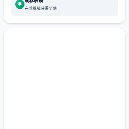
成就解锁
完成挑战获得奖励
随着剧情的推进，您将会获得晋升至更高级别
在线下载 帝国入境所
的检查站的机会，但如此一来检查时的条条框
框也会逐渐增加。如果您想要维持稳定的收
完整版游戏，免费体验
入，那就必须眼尖心细，不放过文件上的任何
一个可疑之处。此外，一些极端分子还会在入
2.3M+
境时随身携带危险物品，所以如果有必要的
总下载量
话，您需要亲自制服这些极端分子，妥善地处
4.9/5
理这些危险物品。
用户评分
900K+
活跃用户