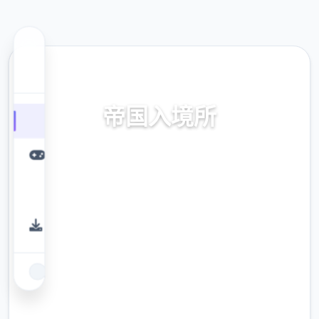
⬇️ 热门推荐
帝国入境所
中文官网
9.4
评分
2.3M
下载