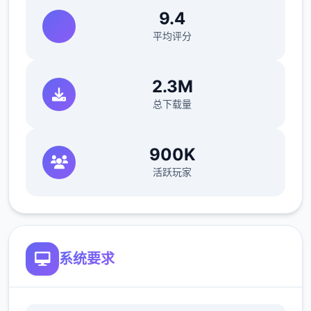
9.4
平均评分
2.3M
总下载量
900K
活跃玩家
您也可以利用您的工资从旅行商人手中购买各
种能够提高检查效率的工具。无论是能瞬间检
系统要求
测出违禁品的金属探测仪，还是能够降低旅客
们压力的焦虑缓解香水，都能为您的工作打开
一扇扇便利之门！