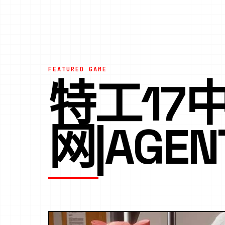
FEATURED GAME
特工17
网|AGEN