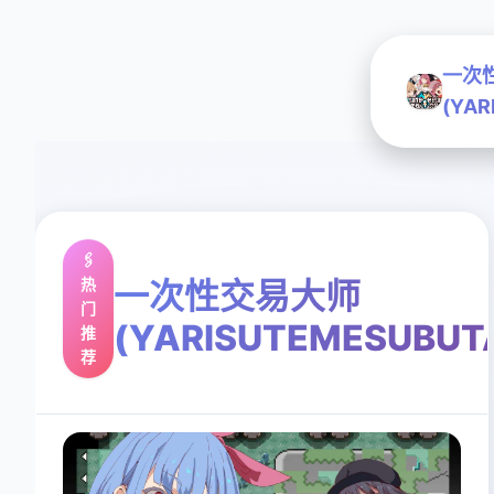
一次
(YAR
🖇️
热
一次性交易大师
门
(YARISUTEMESUBUT
推
荐