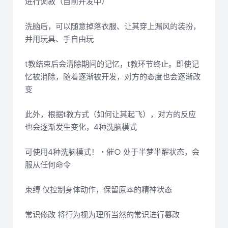
进行调教（目前开发中）
洗脑后，可以随意掉落衣服、让其穿上漏风的装扮，
并用玩具、手自由玩
t教结束后会清除期间的记忆，t教环节终止。即使记
忆被消除，随着逐渐被开发，对方的态度也会逐渐改
变
此外，根据t教方式（如何让其起飞），对方的反应
也会逐渐发生变化，4种洗脑模式
可使用4种洗脑模式！・催○ 处于半梦半醒状态，会
服从任何命令
束缚 仅控制身体动作，保留原本的精神状态
常识修改 将行为视为理所当然的常识进行篡改