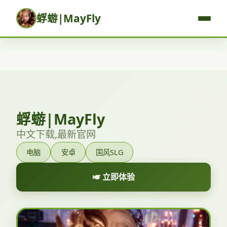
蜉蝣|MayFly
蜉蝣|MayFly
中文下载,最新官网
电脑
安卓
国风SLG
🎺 立即体验