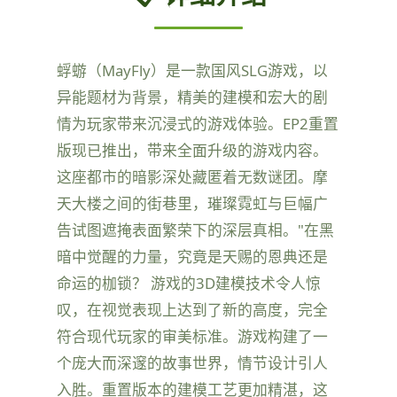
蜉蝣（MayFly）是一款国风SLG游戏，以
异能题材为背景，精美的建模和宏大的剧
情为玩家带来沉浸式的游戏体验。EP2重置
版现已推出，带来全面升级的游戏内容。
这座都市的暗影深处藏匿着无数谜团。摩
天大楼之间的街巷里，璀璨霓虹与巨幅广
告试图遮掩表面繁荣下的深层真相。"在黑
暗中觉醒的力量，究竟是天赐的恩典还是
命运的枷锁？ 游戏的3D建模技术令人惊
叹，在视觉表现上达到了新的高度，完全
符合现代玩家的审美标准。游戏构建了一
个庞大而深邃的故事世界，情节设计引人
入胜。重置版本的建模工艺更加精湛，这