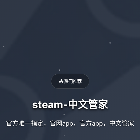
📤 热门推荐
steam-中文管家
官方唯一指定，官网app，官方app，中文管家