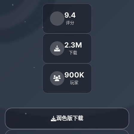
9.4
评分
2.3M
下载
900K
玩家
润色版下载