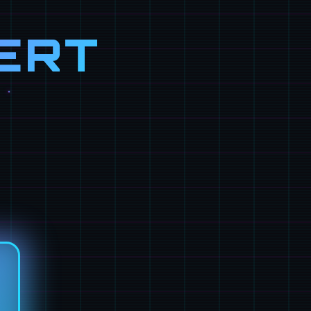
ERT
）