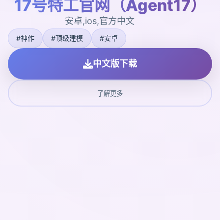
17号特工官网（Agent17）
安卓,ios,官方中文
#神作
#顶级建模
#安卓
中文版下载
了解更多