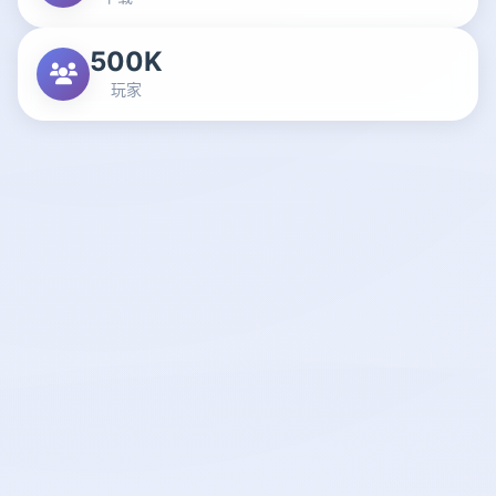
500K
玩家