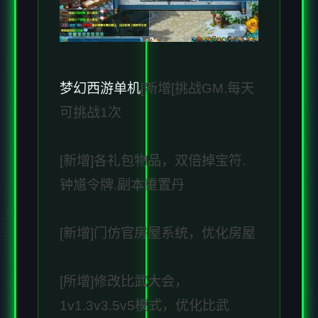
梦幻西游单机
[新增[挑战GM.每天
可挑战1次
[新增]各礼包物品，双倍掉宝符.
钟馗令牌.副本重置丹
[新增]门仿官房屋系统，优化房屋
[所增]修改比武大会，
1v1.3v3.5v5模式，优化比武