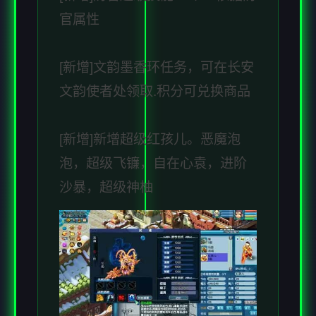
官属性
[新增]文韵墨香环任务，可在长安
文韵使者处领取.积分可兑换商品
[新增]新增超级红孩儿。恶魔泡
泡，超级飞镰，自在心袁，进阶
沙暴，超级神柚