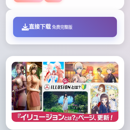
直接下载
免费完整版