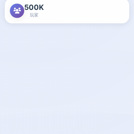
500K
玩家