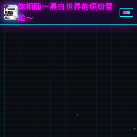
妹相随～黑白世界的缤纷冒
险～