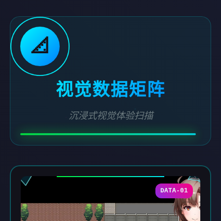
📐
视觉数据矩阵
沉浸式视觉体验扫描
DATA-01