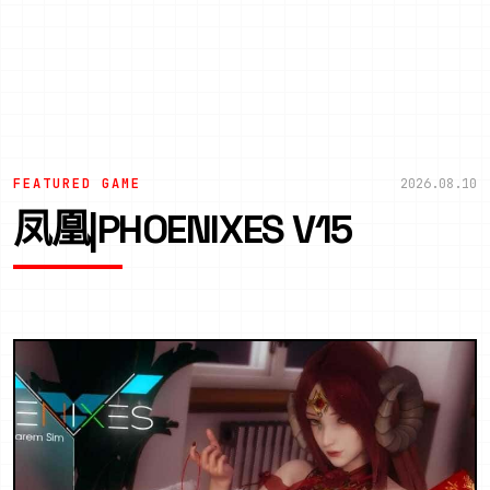
FEATURED GAME
2026.08.10
凤凰|PHOENIXES V15