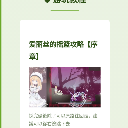
爱丽丝的摇篮攻略【序
章】
採完礦後除了可以原路往回走，建
議可以從右邊跳下去