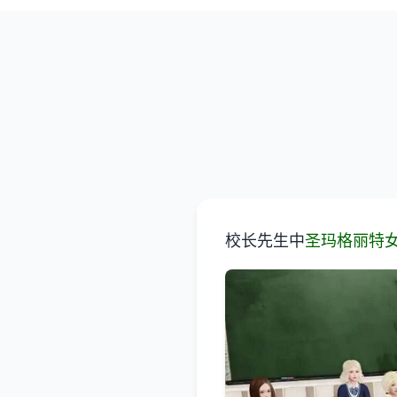
校长先生中
圣玛格丽特