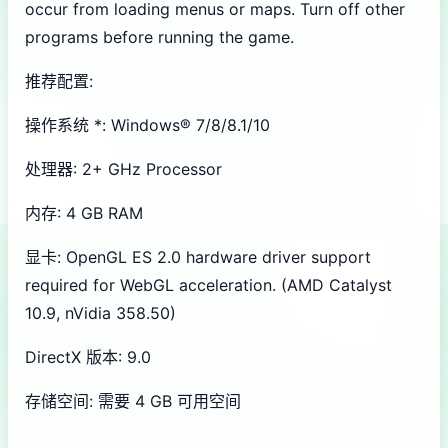
occur from loading menus or maps. Turn off other
programs before running the game.
推荐配置:
操作系统 *: Windows® 7/8/8.1/10
处理器: 2+ GHz Processor
内存: 4 GB RAM
显卡: OpenGL ES 2.0 hardware driver support
required for WebGL acceleration. (AMD Catalyst
10.9, nVidia 358.50)
DirectX 版本: 9.0
存储空间: 需要 4 GB 可用空间